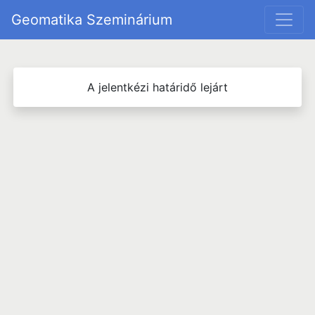
Geomatika Szeminárium
A jelentkézi határidő lejárt